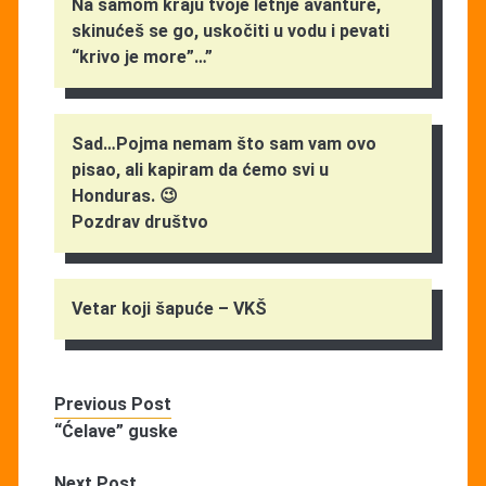
Na samom kraju tvoje letnje avanture,
skinućeš se go, uskočiti u vodu i pevati
“krivo je more”…”
Sad…Pojma nemam što sam vam ovo
pisao, ali kapiram da ćemo svi u
Honduras. 😉
Pozdrav društvo
Vetar koji šapuće – VKŠ
Previous Post
“Ćelave” guske
Next Post