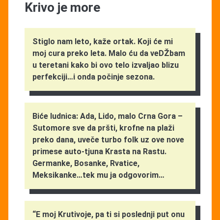
Krivo je more
Stiglo nam leto, kaže ortak. Koji će mi
moj cura preko leta. Malo ću da veDŽbam
u teretani kako bi ovo telo izvaljao blizu
perfekciji…i onda počinje sezona.
Biće ludnica: Ada, Lido, malo Crna Gora –
Sutomore sve da pršti, krofne na plaži
preko dana, uveče turbo folk uz ove nove
primese auto-tjuna Krasta na Rastu.
Germanke, Bosanke, Rvatice,
Meksikanke…tek mu ja odgovorim…
“E moj Krutivoje, pa ti si poslednji put onu