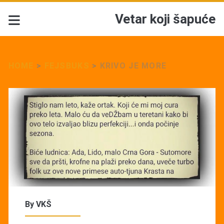
Vetar koji šapuće
HOME
>
FEJSBUKS
>
KRIVO JE MORE
By
VKŠ