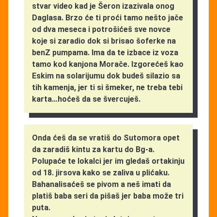
stvar video kad je Šeron izazivala onog
Daglasa. Brzo će ti proći tamo nešto jače
od dva meseca i potrošićeš sve novce
koje si zaradio dok si brisao šoferke na
benZ pumpama. Ima da te izbace iz voza
tamo kod kanjona Morače. Izgorećeš kao
Eskim na solarijumu dok budeš silazio sa
tih kamenja, jer ti si šmeker, ne treba tebi
karta…hoćeš da se švercuješ.
Onda ćeš da se vratiš do Sutomora opet
da zaradiš kintu za kartu do Bg-a.
Polupaće te lokalci jer im gledaš ortakinju
od 18. jirsova kako se zaliva u plićaku.
Bahanalisaćeš se pivom a neš imati da
platiš baba seri da pišaš jer baba može tri
puta.