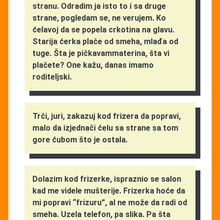
stranu. Odradim ja isto to i sa druge
strane, pogledam se, ne verujem. Ko
ćelavoj da se popela crkotina na glavu.
Starija ćerka plače od smeha, mlađa od
tuge. Šta je pičkavammaterina, šta vi
plačete? One kažu, danas imamo
roditeljski.
Trči, juri, zakazuj kod frizera da popravi,
malo da izjednači ćelu sa strane sa tom
gore ćubom što je ostala.
Dolazim kod frizerke, ispraznio se salon
kad me videle mušterije. Frizerka hoće da
mi popravi “frizuru”, al ne može da radi od
smeha. Uzela telefon, pa slika. Pa šta