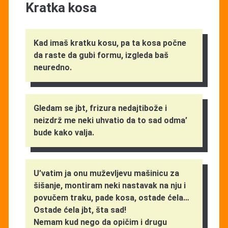
Kratka kosa
Kad imaš kratku kosu, pa ta kosa počne
da raste da gubi formu, izgleda baš
neuredno.
Gledam se jbt, frizura nedajtibože i
neizdrž me neki uhvatio da to sad odma’
bude kako valja.
U’vatim ja onu muževljevu mašinicu za
šišanje, montiram neki nastavak na nju i
povučem traku, pade kosa, ostade ćela…
Ostade ćela jbt, šta sad!
Nemam kud nego da opičim i drugu