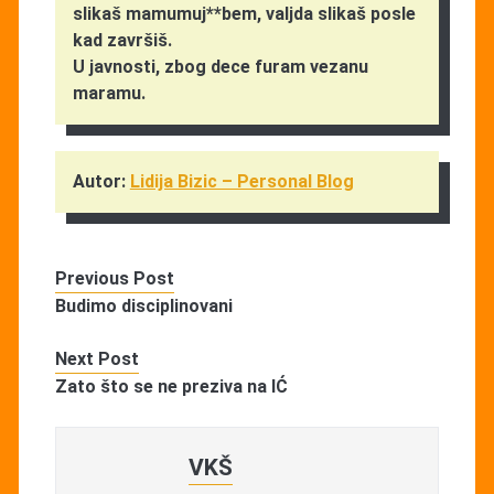
slikaš mamumuj**bem, valjda slikaš posle
kad završiš.
U javnosti, zbog dece furam vezanu
maramu.
Autor:
Lidija Bizic – Personal Blog
Previous Post
Budimo disciplinovani
Next Post
Zato što se ne preziva na IĆ
VKŠ