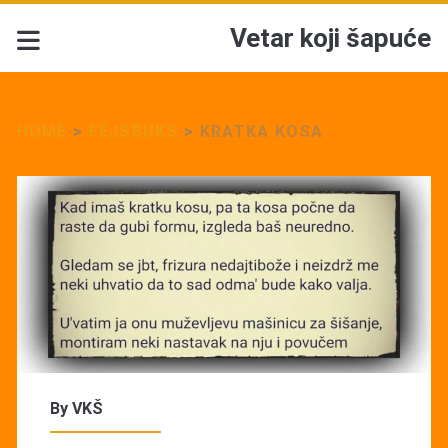
Vetar koji šapuće
HOME
>
FEJSBUKS
>
KRATKA KOSA
By
VKŠ