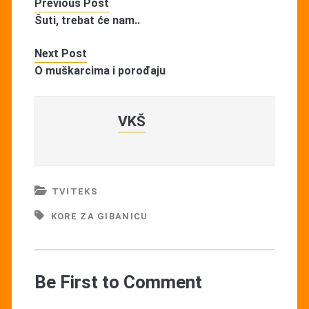
Previous Post
Šuti, trebat će nam..
Next Post
O muškarcima i porođaju
VKŠ
TVITEKS
KORE ZA GIBANICU
Be First to Comment