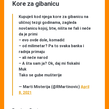
Kore za gibanicu
Kupuješ kod njega kore za gibanicu na
uličnoj tezgi godinama, zagleda
novčanicu kojoj, btw, ništa ne fali i neće
da je primi
– evo ovde dole, komadić
– od milimetar? Pa to svaka banka i
radnja primaju
– ali neće narod
– A šta sam ja? Ok, daj mi fiskalni
Muk
Tako se gube mušterije
— Marti Misterija (@RMartinovic)
April
8, 2021