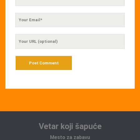
Name
Your
Email
Your
Website
URL
Vetar koji šapuće
Mesto za zabavu