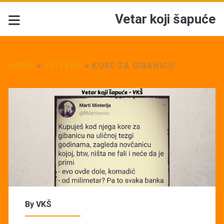
Vetar koji šapuće
HOME
>
TVITEKS
>
KORE ZA GIBANICU
By
VKŠ