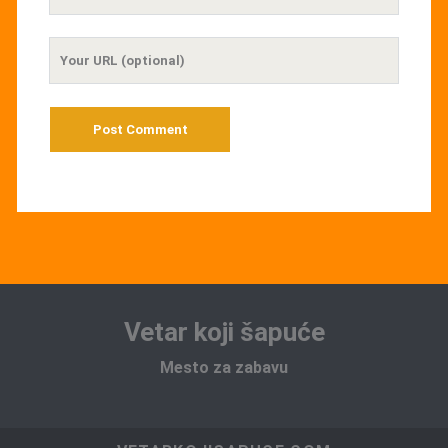
Email
Your
Website
URL
Vetar koji šapuće
Mesto za zabavu