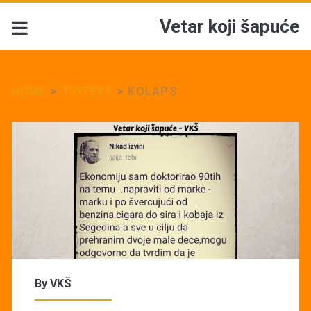
Vetar koji šapuće
HOME
>
TVITEKS
>
KOLAPS
By
VKŠ