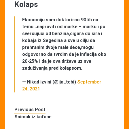
Kolaps
Ekonomiju sam doktorirao 90tih na
temu ..napraviti od marke – marku i po
švercujući od benzina,cigara do sira i
kobaja iz Segedina a sve u cilju da
prehranim dvoje male dece,mogu
odgovorno da tvrdim da je inflacija oko
20-25% i da je ova država uz sva
zaduživanja pred kolapsom.
— Nikad izvini (@ija_tebi)
September
24, 2021
Previous Post
Snimak iz kafane