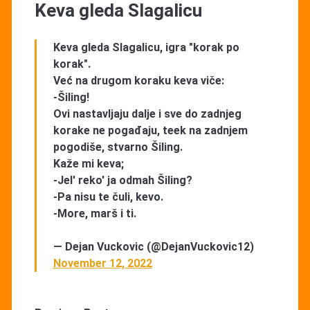
Keva gleda Slagalicu
Keva gleda Slagalicu, igra "korak po
korak".
Već na drugom koraku keva viče:
-Šiling!
Ovi nastavljaju dalje i sve do zadnjeg
korake ne pogađaju, teek na zadnjem
pogodiše, stvarno Šiling.
Kaže mi keva;
-Jel' reko' ja odmah Šiling?
-Pa nisu te čuli, kevo.
-More, marš i ti.
— Dejan Vuckovic (@DejanVuckovic12)
November 12, 2022