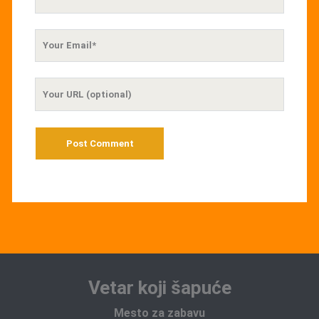
Name
Your
Email
Your
Website
URL
Vetar koji šapuće
Mesto za zabavu