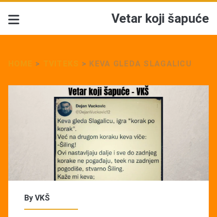
Vetar koji šapuće
HOME
>
TVITEKS
>
KEVA GLEDA SLAGALICU
By
VKŠ