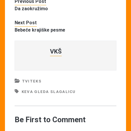
Previous Post
Da zaokružimo
Next Post
Bebeće krajiške pesme
VKŠ
TVITEKS
KEVA GLEDA SLAGALICU
Be First to Comment