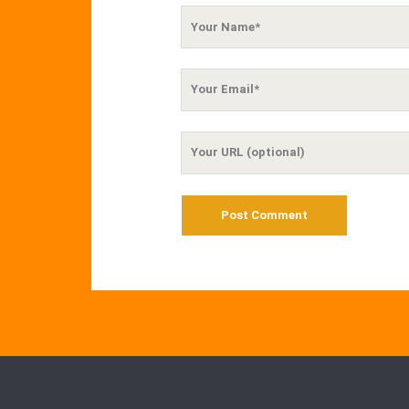
Your
Name
Your
Email
Your
Website
URL