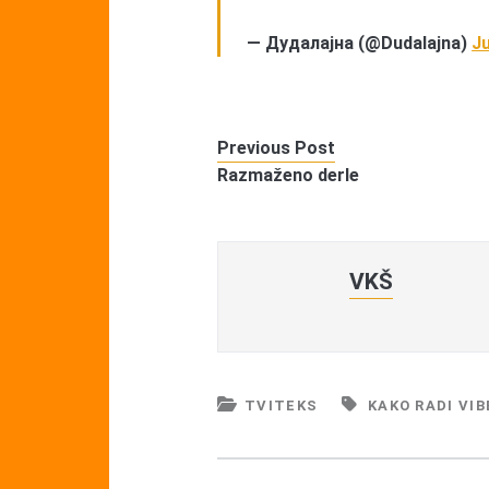
— Дудалајна (@Dudalajna)
Ju
Previous Post
Razmaženo derle
VKŠ
TVITEKS
KAKO RADI VIB