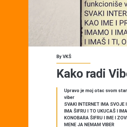
By
VKŠ
Kako radi Vib
Upravo je moj otac svom star
viber
SVAKI INTERNET IMA SVOJE I
IMA ŠIFRU I TO UKUCAŠ I IMA
KONOBARA ŠIFRU I IME I ZO
MENE JA NEMAM VIBER