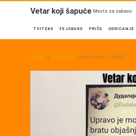
Vetar koji šapuće
Mesto za zabavu
TVITEKS
FEJSBUKS
PRIČE
ODRICANJE
HOME
>
TVITEKS
>
KAKO RADI VIBER