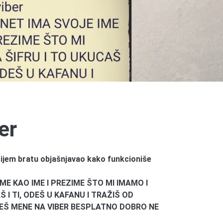
er
ijem bratu objašnjavao kako funkcioniše
ME KAO IME I PREZIME ŠTO MI IMAMO I
Š I TI, ODEŠ U KAFANU I TRAŽIŠ OD
VEŠ MENE NA VIBER BESPLATNO DOBRO NE