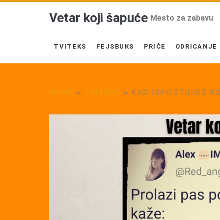
Vetar koji šapuće
Mesto za zabavu
TVITEKS
FEJSBUKS
PRIČE
ODRICANJE
HOME
>
TVITEKS
>
KAD ISPOŠTUJEŠ K