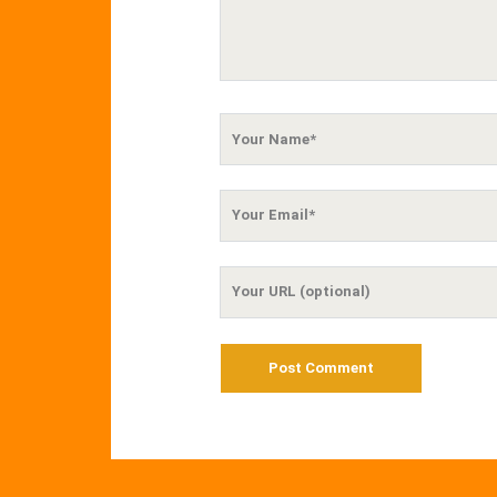
Your
Name
Your
Email
Your
Website
URL