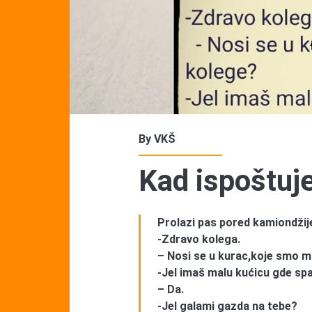
By
VKŠ
Kad ispoštuj
Prolazi pas pored kamiondžije
-Zdravo kolega.
– Nosi se u kurac,koje smo m
-Jel imaš malu kućicu gde sp
– Da.
-Jel galami gazda na tebe?