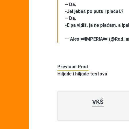
– Da.
-Jel jebeš po putu i plaćaš?
– Da.
-E pa vidiš, ja ne plaćam, a i
— Alex 👑IMPERIA👑 (@Red_a
Previous Post
Hiljade i hiljade testova
VKŠ