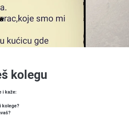
eš kolegu
 i kaže:
i kolege?
avaš?