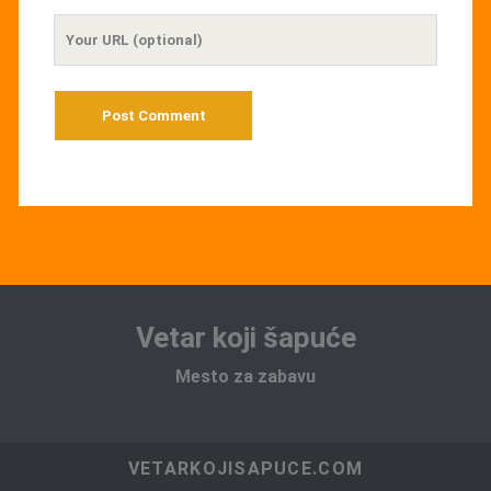
Your
Website
URL
Vetar koji šapuće
Mesto za zabavu
VETARKOJISAPUCE.COM