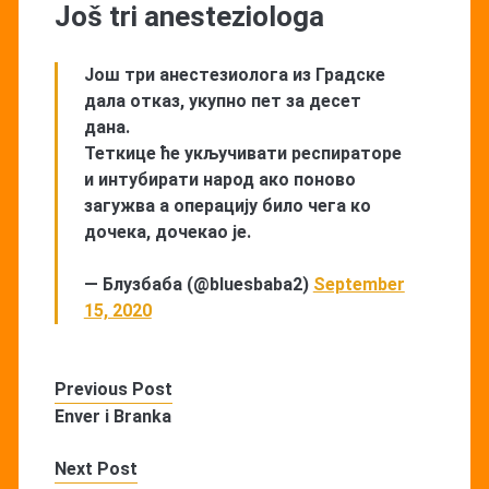
Još tri anesteziologa
Још три анестезиолога из Градске
дала отказ, укупно пет за десет
дана.
Теткице ће укључивати респираторе
и интубирати народ ако поново
загужва а операцију било чега ко
дочека, дочекао је.
— Блузбаба (@bluesbaba2)
September
15, 2020
Previous Post
Enver i Branka
Next Post