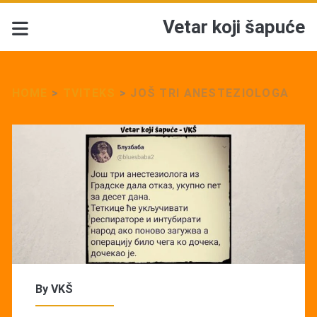
Vetar koji šapuće
HOME
>
TVITEKS
>
JOŠ TRI ANESTEZIOLOGA
By
VKŠ