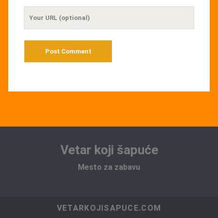
Your
Website
URL
Vetar koji šapuće
Mesto za zabavu
VETARKOJISAPUCE.COM