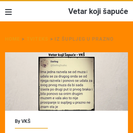
Vetar koji šapuće
HOME
>
TVITEKS
>
IZ ŠUPLJEG U PRAZNO
By
VKŠ