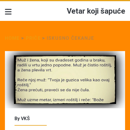
Vetar koji šapuće
HOME
>
PRIČE
>
ISKUSNO ČEKANJE
By
VKŠ