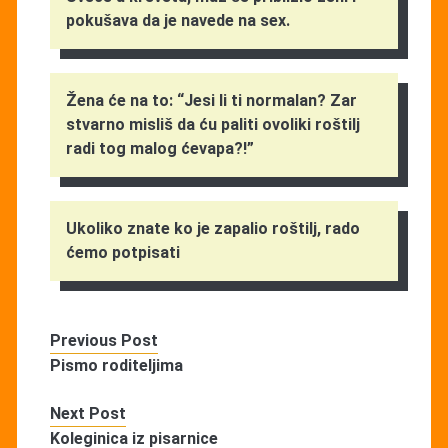
pokušava da je navede na sex.
Žena će na to: “Jesi li ti normalan? Zar
stvarno misliš da ću paliti ovoliki roštilj
radi tog malog ćevapa?!”
Ukoliko znate ko je zapalio roštilj, rado
ćemo potpisati
Previous Post
Pismo roditeljima
Next Post
Koleginica iz pisarnice