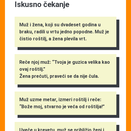
Iskusno čekanje
Muž i žena, koji su dvadeset godina u
braku, radili u vrtu jedno popodne. Muž je
čistio roštilj, a žena plevila vrt.
Reče njoj muž: “Tvoja je guzica velika kao
ovaj roštilj.”
Žena prećuti, praveći se da nije čula.
Muž uzme metar, izmeri roštilj i reče:
“Bože moj, stvarno je veća od roštilja!”
Uveče u krevetu, muž se približio ženi i