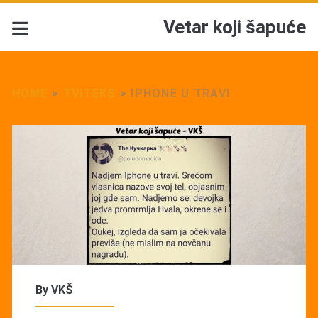
Vetar koji šapuće
HOME
>
TVITEKS
>
IPHONE U TRAVI
By
VKŠ