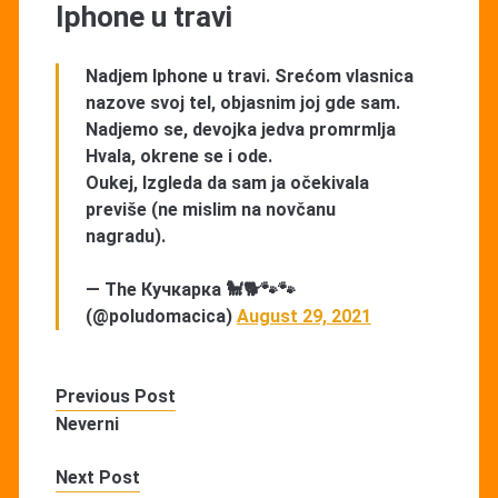
Iphone u travi
Nadjem Iphone u travi. Srećom vlasnica
nazove svoj tel, objasnim joj gde sam.
Nadjemo se, devojka jedva promrmlja
Hvala, okrene se i ode.
Oukej, Izgleda da sam ja očekivala
previše (ne mislim na novčanu
nagradu).
— The Кучкарка 🐩🐕🐾🐾
(@poludomacica)
August 29, 2021
Previous Post
Neverni
Next Post