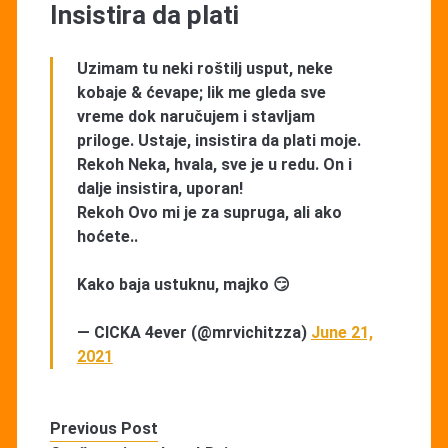
Insistira da plati
Uzimam tu neki roštilj usput, neke
kobaje & ćevape; lik me gleda sve
vreme dok naručujem i stavljam
priloge. Ustaje, insistira da plati moje.
Rekoh Neka, hvala, sve je u redu. On i
dalje insistira, uporan!
Rekoh Ovo mi je za supruga, ali ako
hoćete..
Kako baja ustuknu, majko 😏
— CICKA 4ever (@mrvichitzza)
June 21,
2021
Previous Post