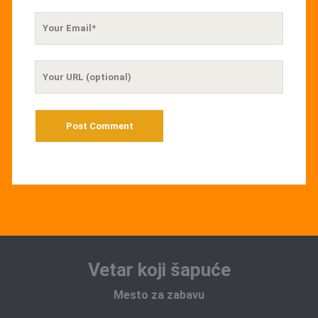
Your
Email
Your
Website
URL
Vetar koji šapuće
Mesto za zabavu