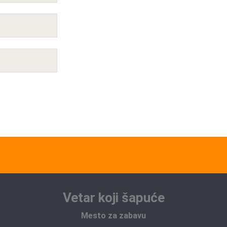
Vetar koji šapuće
Mesto za zabavu