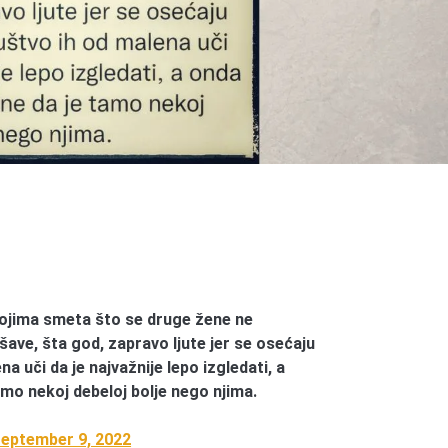
ojima smeta što se druge žene ne
ršave, šta god, zapravo ljute jer se osećaju
a uči da je najvažnije lepo izgledati, a
amo nekoj debeloj bolje nego njima.
eptember 9, 2022