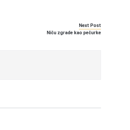
Next Post
Niču zgrade kao pečurke