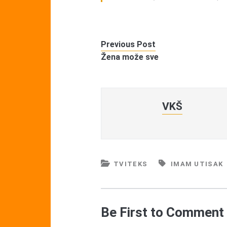
Previous Post
Žena može sve
VKŠ
TVITEKS
IMAM UTISAK
Be First to Comment