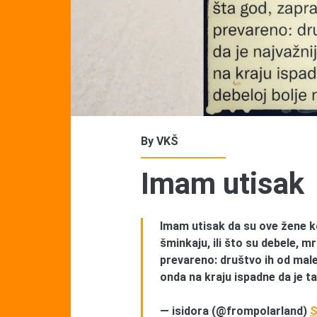
By
VKŠ
Imam utisak
Imam utisak da su ove žene k
šminkaju, ili što su debele, m
prevareno: društvo ih od malen
onda na kraju ispadne da je t
— isidora (@frompolarland)
S