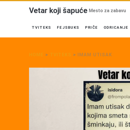
Vetar koji šapuće
Mesto za zabavu
TVITEKS
FEJSBUKS
PRIČE
ODRICANJE
HOME
>
TVITEKS
>
IMAM UTISAK