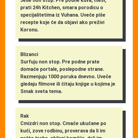
Jede non stop. Pre podne kuva, mesi,
prati 24h Kitchen, smara porodicu o
specijalitetima iz Vuhana. Uveče piše
recepte koje će da objavi ako preživi
Koronu.
Blizanci
Surfuju non stop. Pre podne prate
domaće portale, poslepodne strane.
Razmenjuju 1000 poruka dnevno. Uveče
gledaju filmove ili čitaju knjige u kojima je
Smak sveta tema.
Rak
Cmizdri non stop. Cmače ukućane po
kući, zove rodbinu, proverava da li im