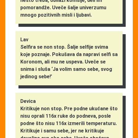
nešto treba, obilazi komšije, deli im
pomorandže. Uveče šalje univerzumu
mnogo pozitivnih misli i ljubavi.
Lav
Selfira se non stop. Šalje selfije svima
koje poznaje. Pokušava da napravi selfi sa
Koronom, ali mu ne uspeva. Uveče se
snima i sluša ‘Ja volim samo sebe, svog
jedinog sebe!’
Devica
Kritikuje non stop. Pre podne ukućane što
nisu oprali 116x ruke do podneva, posle
podne što nisu 116x izmerili temperaturu.
Kritikuje i samu sebe, jer ne kritikuje