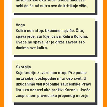
dovoljno sve oko sebe. Uveče obećava
sebi da će od sutra sve da kritikuje više.
Vaga
Kulira non stop. Ukućane najviše. Čita,
spava jede, surfuje, uživa. Kulira Koronu.
Uveče ne spava, jer je grize savest što
danima sve kulira.
Škorpija
Kuje teorije zavere non stop. Pre podne
mrzi sebe, poslepodne mrzi ceo svet. U
ukućanima vidi Koronine saučesnike.Pravi
listu za odstrel ako preživi Koronu. Uveče
zaspi snom pravednika prepunog mržnje.