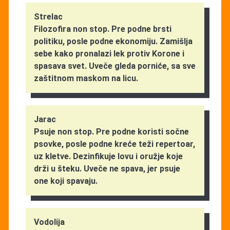
Strelac
Filozofira non stop. Pre podne brsti
politiku, posle podne ekonomiju. Zamišlja
sebe kako pronalazi lek protiv Korone i
spasava svet. Uveče gleda porniće, sa sve
zaštitnom maskom na licu.
Jarac
Psuje non stop. Pre podne koristi sočne
psovke, posle podne kreće teži repertoar,
uz kletve. Dezinfikuje lovu i oružje koje
drži u šteku. Uveče ne spava, jer psuje
one koji spavaju.
Vodolija