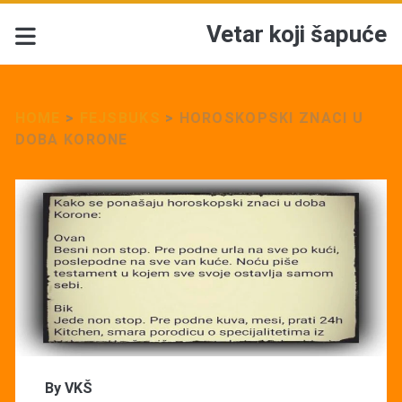
Vetar koji šapuće
HOME
>
FEJSBUKS
>
HOROSKOPSKI ZNACI U
DOBA KORONE
By
VKŠ