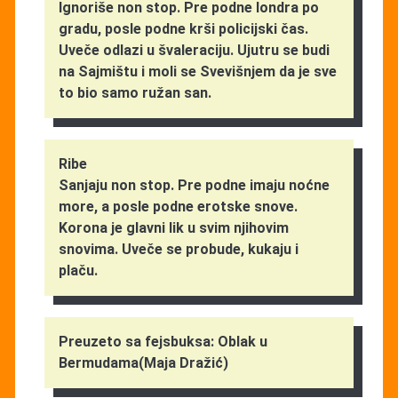
Ignoriše non stop. Pre podne londra po
gradu, posle podne krši policijski čas.
Uveče odlazi u švaleraciju. Ujutru se budi
na Sajmištu i moli se Svevišnjem da je sve
to bio samo ružan san.
Ribe
Sanjaju non stop. Pre podne imaju noćne
more, a posle podne erotske snove.
Korona je glavni lik u svim njihovim
snovima. Uveče se probude, kukaju i
plaču.
Preuzeto sa fejsbuksa: Oblak u
Bermudama(Maja Dražić)