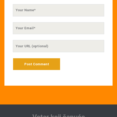
Your
Name
Your
Email
Your
Website
URL
Vetar koji šapuće