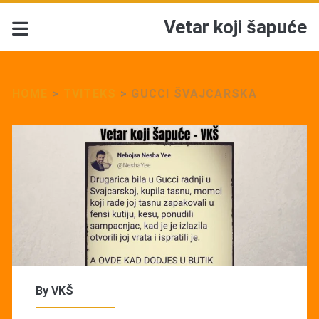
Vetar koji šapuće
HOME
>
TVITEKS
>
GUCCI ŠVAJCARSKA
By
VKŠ