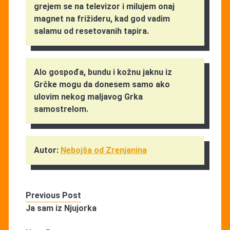
grejem se na televizor i milujem onaj
magnet na frižideru, kad god vadim
salamu od resetovanih tapira.
Alo gospođa, bundu i kožnu jaknu iz
Grčke mogu da donesem samo ako
ulovim nekog maljavog Grka
samostrelom.
Autor:
Nebojša od Zrenjanina
Previous Post
Ja sam iz Njujorka