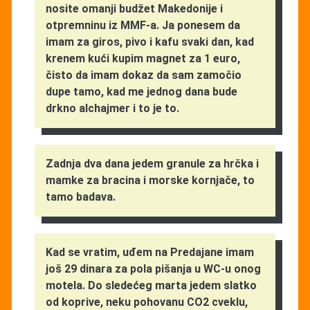
nosite omanji budžet Makedonije i
otpremninu iz MMF-a. Ja ponesem da
imam za giros, pivo i kafu svaki dan, kad
krenem kući kupim magnet za 1 euro,
čisto da imam dokaz da sam zamočio
dupe tamo, kad me jednog dana bude
drkno alchajmer i to je to.
Zadnja dva dana jedem granule za hrčka i
mamke za bracina i morske kornjače, to
tamo badava.
Kad se vratim, uđem na Predajane imam
još 29 dinara za pola pišanja u WC-u onog
motela. Do sledećeg marta jedem slatko
od koprive, neku pohovanu CO2 cveklu,