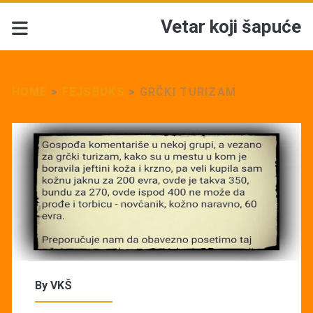
Vetar koji šapuće
HOME
>
FEJSBUKS
>
GRČKI TURIZAM
By
VKŠ