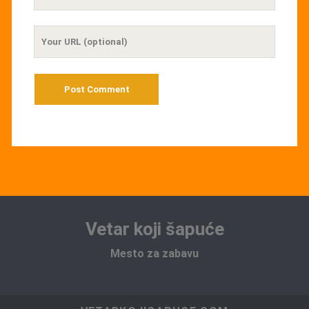
Email
Your
Website
URL
Vetar koji šapuće
Mesto za zabavu