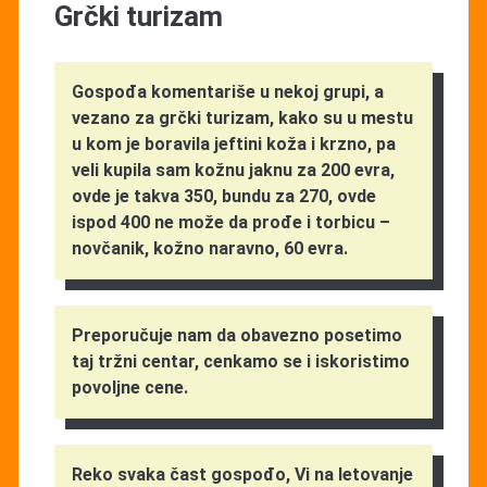
Grčki turizam
Gospođa komentariše u nekoj grupi, a
vezano za grčki turizam, kako su u mestu
u kom je boravila jeftini koža i krzno, pa
veli kupila sam kožnu jaknu za 200 evra,
ovde je takva 350, bundu za 270, ovde
ispod 400 ne može da prođe i torbicu –
novčanik, kožno naravno, 60 evra.
Preporučuje nam da obavezno posetimo
taj tržni centar, cenkamo se i iskoristimo
povoljne cene.
Reko svaka čast gospođo, Vi na letovanje