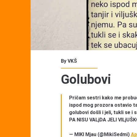
By
VKŠ
Golubovi
Pričam sestri kako me probudi
ispod mog prozora ostavio tanj
golubovi došli i jeli, tukli se
PA NISU VALjDA JELI VILjUŠ
— MIKI Mjau (@MikiSedmi)
Ap