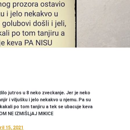
lo jutros u 8 neko zveckanje. Jer je neko
ir i viljušku i jelo nekakvo u njemu. Pa su
 i skakali po tom tanjiru a tek se ubacuje keva
KOM NE IZMIŠLjAJ MIKICE
ril 15, 2021