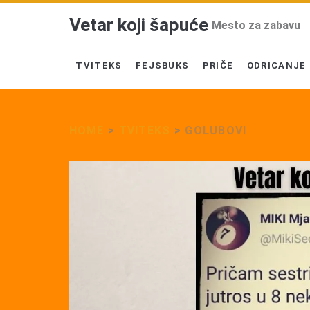
Vetar koji šapuće
Mesto za zabavu
TVITEKS
FEJSBUKS
PRIČE
ODRICANJE
HOME
>
TVITEKS
>
GOLUBOVI