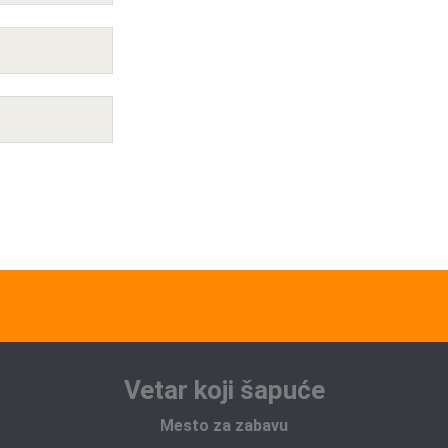
Vetar koji šapuće
Mesto za zabavu