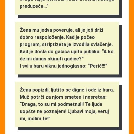
preduzeća…”
Žena mu jedva poveruje, ali je još drži
dobro raspoloženje. Kad je počeo
program, striptizeta je izvodila svlačenje.
Kad je došla do gaćica upita publiku: “A ko
će mi danas skinuti gaćice?”
I svi u baru viknu jednoglasno: “Perić!!!”
Žena popizdi, ljutito se digne i ode iz bara.
Muž potrči za njom smeten i nesretan:
“Draga, to su mi podmetnuli! Te ljude
uopšte ne poznajem! Ljubavi moja, veruj
mi, molim te!”