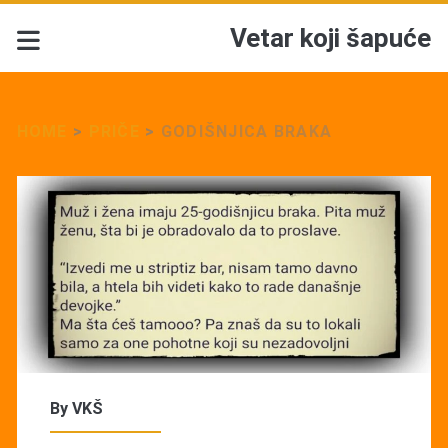
Vetar koji šapuće
HOME
>
PRIČE
>
GODIŠNJICA BRAKA
By
VKŠ