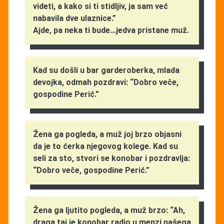
videti, a kako si ti stidljiv, ja sam već
nabavila dve ulaznice.”
Ajde, pa neka ti bude…jedva pristane muž.
Kad su došli u bar garderoberka, mlada
devojka, odmah pozdravi: “Dobro veče,
gospodine Perić.”
Žena ga pogleda, a muž joj brzo objasni
da je to ćerka njegovog kolege. Kad su
seli za sto, stvori se konobar i pozdravlja:
“Dobro veče, gospodine Perić.”
Žena ga ljutito pogleda, a muž brzo: “Ah,
draga taj je konobar radio u menzi našega