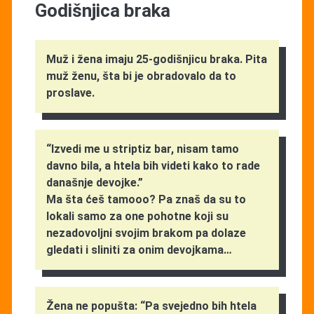
Godišnjica braka
Muž i žena imaju 25-godišnjicu braka. Pita
muž ženu, šta bi je obradovalo da to
proslave.
“Izvedi me u striptiz bar, nisam tamo
davno bila, a htela bih videti kako to rade
današnje devojke.”
Ma šta ćeš tamooo? Pa znaš da su to
lokali samo za one pohotne koji su
nezadovoljni svojim brakom pa dolaze
gledati i sliniti za onim devojkama…
Žena ne popušta: “Pa svejedno bih htela