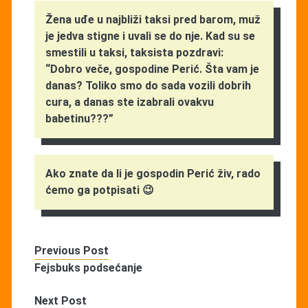
Žena uđe u najbliži taksi pred barom, muž
je jedva stigne i uvali se do nje. Kad su se
smestili u taksi, taksista pozdravi:
“Dobro veče, gospodine Perić. Šta vam je
danas? Toliko smo do sada vozili dobrih
cura, a danas ste izabrali ovakvu
babetinu???”
Ako znate da li je gospodin Perić živ, rado
ćemo ga potpisati 😉
Previous Post
Fejsbuks podsećanje
Next Post