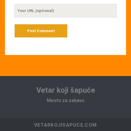
Your
Website
URL
Vetar koji šapuće
Mesto za zabavu
VETARKOJISAPUCE.COM