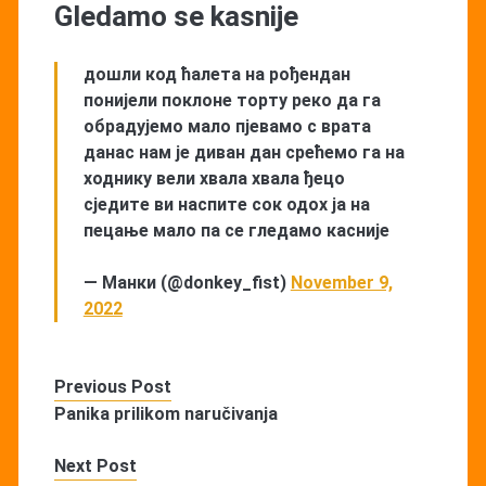
Gledamo se kasnije
дошли код ћалета на рођендан
понијели поклоне торту реко да га
обрадујемо мало пјевамо с врата
данас нам је диван дан срећемо га на
ходнику вели хвала хвала ђецо
сједите ви наспите сок одох ја на
пецање мало па се гледамо касније
— Манки (@donkey_fist)
November 9,
2022
Previous Post
Panika prilikom naručivanja
Next Post