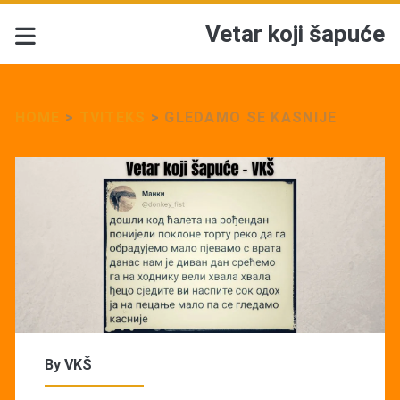
Vetar koji šapuće
HOME
>
TVITEKS
>
GLEDAMO SE KASNIJE
By
VKŠ