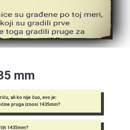
435 mm
iču, ali ko nije čuo, evo je:
većine pruga iznosi 1435mm?
aš tih 1435mm?