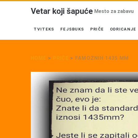
Vetar koji šapuće
Mesto za zabavu
TVITEKS
FEJSBUKS
PRIČE
ODRICANJE
HOME
>
PRIČE
>
FAMOZNIH 1435 MM