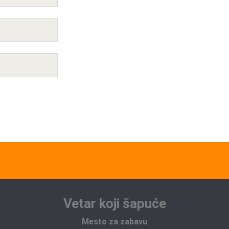
Vetar koji šapuće
Mesto za zabavu