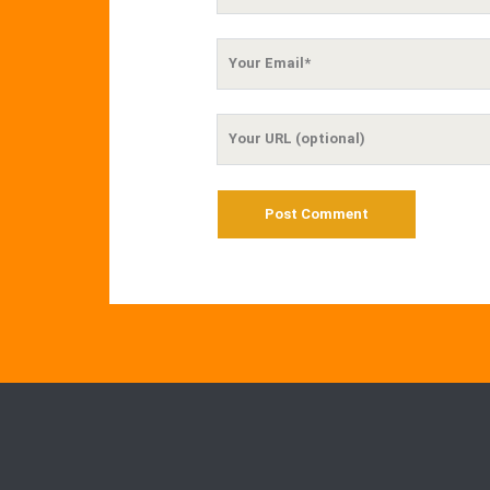
Name
Your
Email
Your
Website
URL