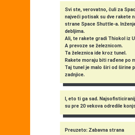
Svi ste, verovatno, čuli za Sp
najveći potisak su dve rakete 
strane Space Shuttle-a. Inženjeri
debljima.
Ali, te rakete gradi Thiokol iz 
A prevoze se železnicom.
Ta železnica ide kroz tunel.
Rakete moraju biti rađene po m
Taj tunel je malo širi od širine
zadnjice.
I, eto ti ga sad. Najsofisticira
su pre 20 vekova odredile konj
Preuzeto: Zabavna strana