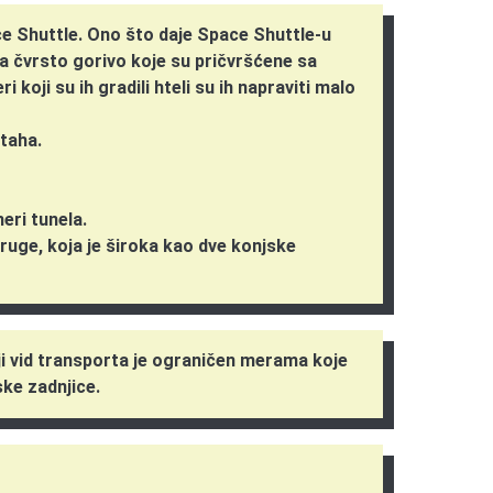
ace Shuttle. Ono što daje Space Shuttle-u
na čvrsto gorivo koje su pričvršćene sa
 koji su ih gradili hteli su ih napraviti malo
Utaha.
eri tunela.
 pruge, koja je široka kao dve konjske
niji vid transporta je ograničen merama koje
ske zadnjice.