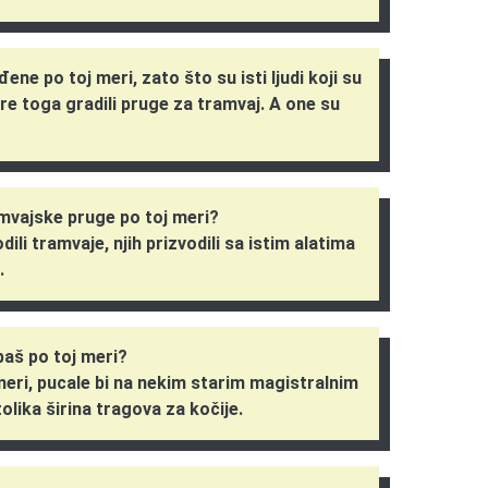
ene po toj meri, zato što su isti ljudi koji su
pre toga gradili pruge za tramvaj. A one su
ramvajske pruge po toj meri?
dili tramvaje, njih prizvodili sa istim alatima
.
baš po toj meri?
eri, pucale bi na nekim starim magistralnim
olika širina tragova za kočije.