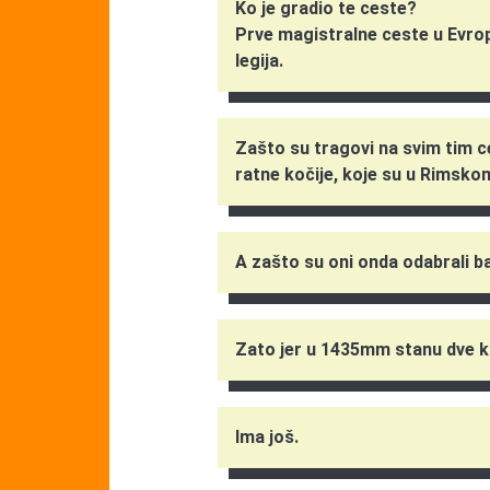
Ko je gradio te ceste?
Prve magistralne ceste u Evropi
legija.
Zašto su tragovi na svim tim c
ratne kočije, koje su u Rimskom
A zašto su oni onda odabrali
Zato jer u 1435mm stanu dve k
Ima još.