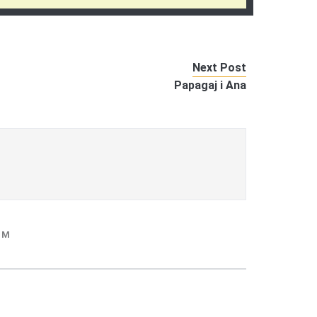
Next Post
Papagaj i Ana
MM