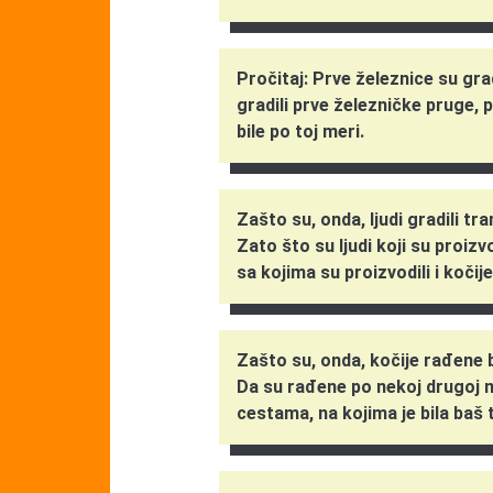
Pročitaj: Prve železnice su građ
gradili prve železničke pruge, 
bile po toj meri.
Zašto su, onda, ljudi gradili t
Zato što su ljudi koji su proizvo
sa kojima su proizvodili i kočije
Zašto su, onda, kočije rađene 
Da su rađene po nekoj drugoj m
cestama, na kojima je bila baš t