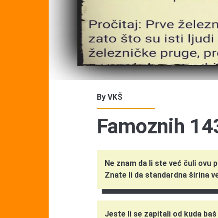
By
VKŠ
Famoznih 1
Ne znam da li ste već čuli ovu pr
Znate li da standardna širina 
Jeste li se zapitali od kuda b