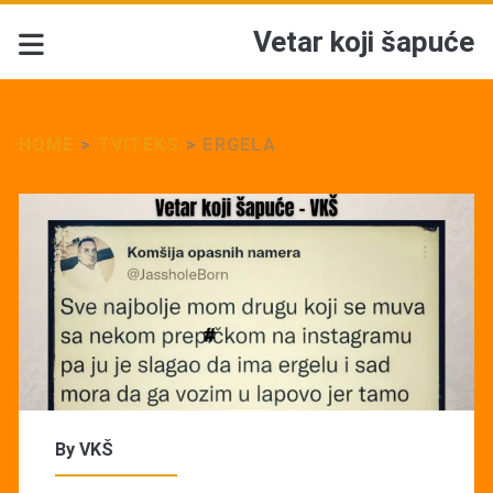
Vetar koji šapuće
HOME
>
TVITEKS
>
ERGELA
By
VKŠ