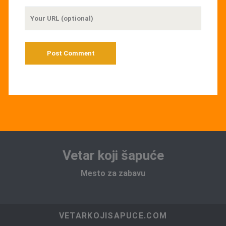
Your
Website
URL
Vetar koji šapuće
Mesto za zabavu
VETARKOJISAPUCE.COM