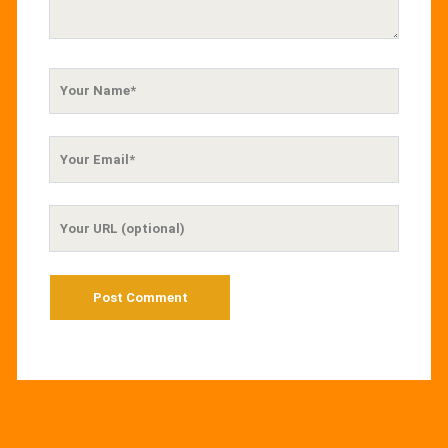
Your
Name
Your
Email
Your
Website
URL