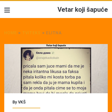
Vetar koji šapuće
HOME
>
TVITEKS
>
ELITNA
By
VKŠ