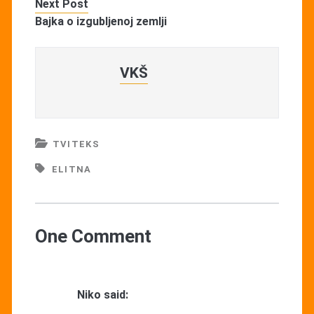
Next Post
Bajka o izgubljenoj zemlji
VKŠ
TVITEKS
ELITNA
One Comment
Niko
said: