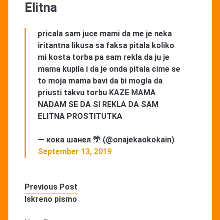
Elitna
pricala sam juce mami da me je neka
iritantna likusa sa faksa pitala koliko
mi kosta torba pa sam rekla da ju je
mama kupila i da je onda pitala cime se
to moja mama bavi da bi mogla da
priusti takvu torbu KAZE MAMA
NADAM SE DA SI REKLA DA SAM
ELITNA PROSTITUTKA
— кока шанел 🌴 (@onajekaokokain)
September 13, 2019
Previous Post
Iskreno pismo