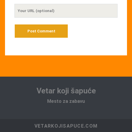
Your
Website
URL
Vetar koji šapuće
Mesto za zabavu
VETARKOJISAPUCE.COM