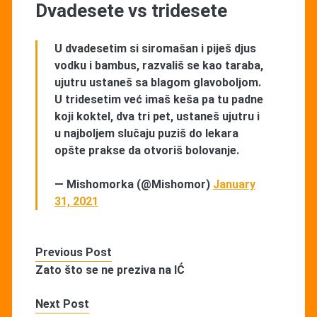
Dvadesete vs tridesete
U dvadesetim si siromašan i piješ djus
vodku i bambus, razvališ se kao taraba,
ujutru ustaneš sa blagom glavoboljom.
U tridesetim već imaš keša pa tu padne
koji koktel, dva tri pet, ustaneš ujutru i
u najboljem slučaju puziš do lekara
opšte prakse da otvoriš bolovanje.
— Mishomorka (@Mishomor)
January
31, 2021
Previous Post
Zato što se ne preziva na IĆ
Next Post