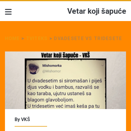
Vetar koji šapuće
HOME
>
TVITEKS
>
DVADESETE VS TRIDESETE
By
VKŠ