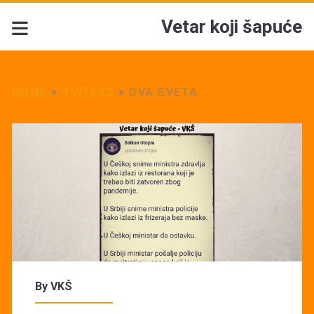
Vetar koji šapuće
HOME
>
TVITEKS
>
DVA SVETA
By
VKŠ