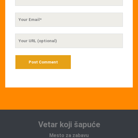
Name
Your
Email
Your
Website
URL
Vetar koji šapuće
Mesto za zabavu