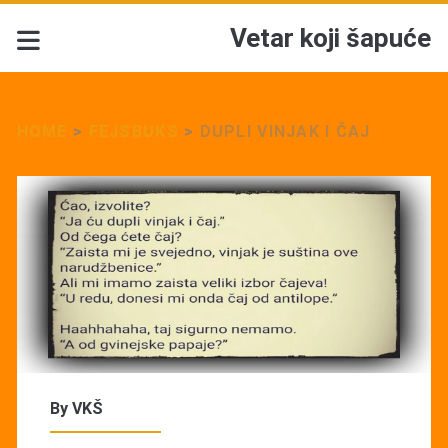
Vetar koji šapuće
HOME
>
FEJSBUKS
>
DUPLI VINJAK I ČAJ
By
VKŠ