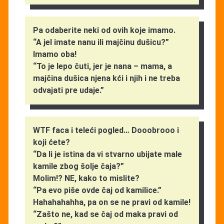
Pa odaberite neki od ovih koje imamo.
“A jel imate nanu ili majčinu dušicu?”
Imamo oba!
“To je lepo čuti, jer je nana – mama, a
majčina dušica njena kći i njih i ne treba
odvajati pre udaje.”
WTF faca i teleći pogled… Dooobrooo i
koji ćete?
“Da li je istina da vi stvarno ubijate male
kamile zbog šolje čaja?”
Molim!? NE, kako to mislite?
“Pa evo piše ovde čaj od kamilice.”
Hahahahahha, pa on se ne pravi od kamile!
“Zašto ne, kad se čaj od maka pravi od