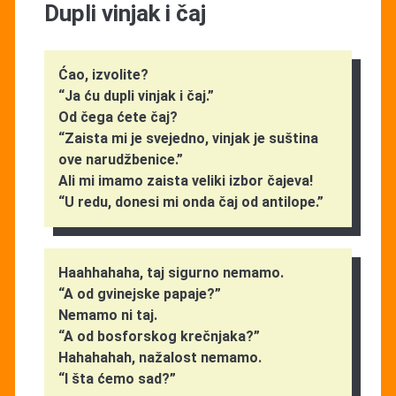
Dupli vinjak i čaj
Ćao, izvolite?
“Ja ću dupli vinjak i čaj.”
Od čega ćete čaj?
“Zaista mi je svejedno, vinjak je suština
ove narudžbenice.”
Ali mi imamo zaista veliki izbor čajeva!
“U redu, donesi mi onda čaj od antilope.”
Haahhahaha, taj sigurno nemamo.
“A od gvinejske papaje?”
Nemamo ni taj.
“A od bosforskog krečnjaka?”
Hahahahah, nažalost nemamo.
“I šta ćemo sad?”