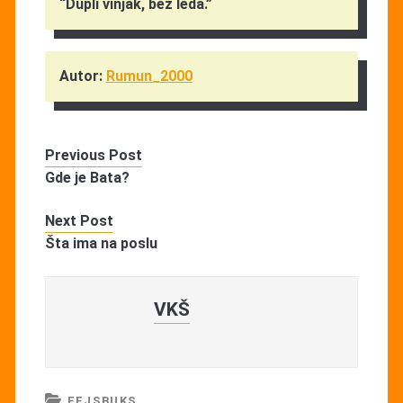
“Dupli vinjak, bez leda.”
Autor:
Rumun_2000
Previous Post
Gde je Bata?
Next Post
Šta ima na poslu
VKŠ
FEJSBUKS