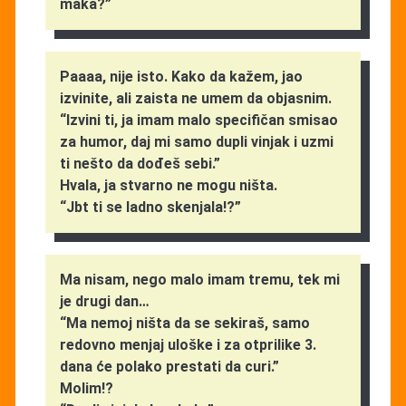
maka?”
Paaaa, nije isto. Kako da kažem, jao
izvinite, ali zaista ne umem da objasnim.
“Izvini ti, ja imam malo specifičan smisao
za humor, daj mi samo dupli vinjak i uzmi
ti nešto da dođeš sebi.”
Hvala, ja stvarno ne mogu ništa.
“Jbt ti se ladno skenjala!?”
Ma nisam, nego malo imam tremu, tek mi
je drugi dan…
“Ma nemoj ništa da se sekiraš, samo
redovno menjaj uloške i za otprilike 3.
dana će polako prestati da curi.”
Molim!?