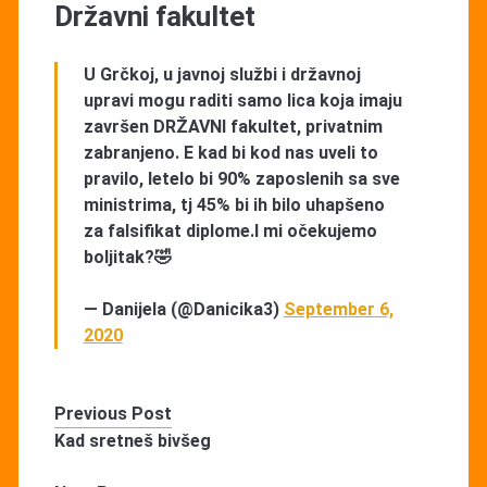
Državni fakultet
U Grčkoj, u javnoj službi i državnoj
upravi mogu raditi samo lica koja imaju
završen DRŽAVNI fakultet, privatnim
zabranjeno. E kad bi kod nas uveli to
pravilo, letelo bi 90% zaposlenih sa sve
ministrima, tj 45% bi ih bilo uhapšeno
za falsifikat diplome.I mi očekujemo
boljitak?🤣
— Danijela (@Danicika3)
September 6,
2020
Previous Post
Kad sretneš bivšeg