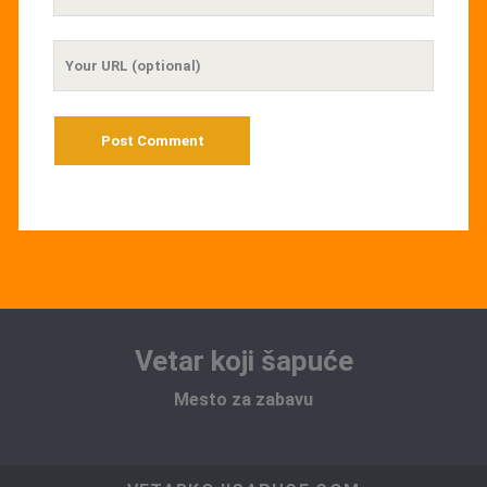
Email
Your
Website
URL
Vetar koji šapuće
Mesto za zabavu