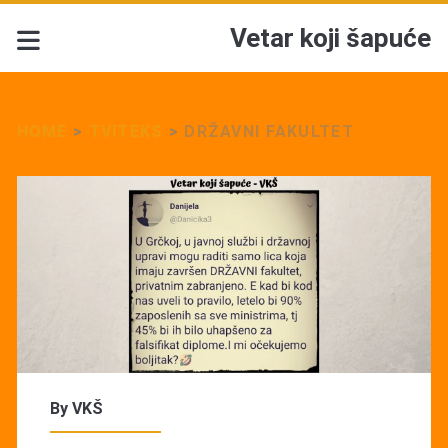
Vetar koji šapuće
HOME
>
TVITEKS
>
DRŽAVNI FAKULTET
By
VKŠ