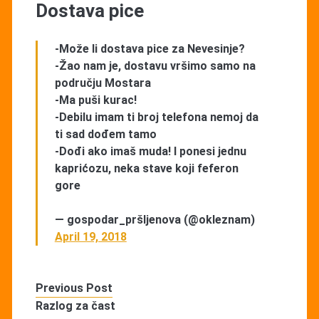
Dostava pice
-Može li dostava pice za Nevesinje?
-Žao nam je, dostavu vršimo samo na
području Mostara
-Ma puši kurac!
-Debilu imam ti broj telefona nemoj da
ti sad dođem tamo
-Dođi ako imaš muda! I ponesi jednu
kaprićozu, neka stave koji feferon
gore
— gospodar_pršljenova (@okleznam)
April 19, 2018
Previous Post
Razlog za čast