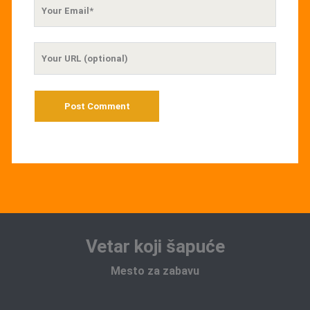
Your
Email
Your
Website
URL
Vetar koji šapuće
Mesto za zabavu