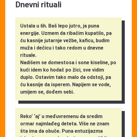
Dnevni rituali
Ustala u 6h. Baš lepo jutro, ja puna
energije. Uzmem da ribačim kupatilo, pa
ću kasnije jutarnje vežbe, kaficu, budim
muža i dečicu i tako redom u dnevne
rituale.
Nadišem se domestosa i sone kiseline, po
kući idem ko hodač po žici, sve vidim
duplo. Ostavim tako malo da odstoji, pa
ću kasnije da isperem. Napijem se vode,
umijem se, dođem sebi.
Reko’ ‘aj’ u međuvremenu da sredim
ormar najmlađeg deteta. Više ne znam
šta ima da obuče. Puna entuzijazma