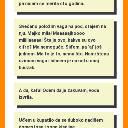
pa nisam se merila sto godina.
Svečano položim vagu na pod, stajem na
nju. Majko mila! Maaaaajkoooo
miiiilaaaaa! Šta je ovo, kakve su ovo
cifre? Ma nemoguće. Siđem, pa ‘aj’ još
jednom. Ma to je to, nema šta. Namrštena
uzimam vagu i šibnem je nazad u onaj
budžak.
A da, kafa! Odem da je zakuvam, voda
izvrila.
Uđem u kupatilo da se duboko nadišem
domestosa i sone kiseline.