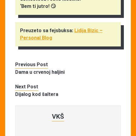
‘Bem ti jutro! 🙄
Preuzeto sa fejsbuksa:
Lidija Bizic –
Personal Blog
Previous Post
Dama u crvenoj haljini
Next Post
Dijalog kod šaltera
VKŠ