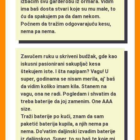
izbacim svu garderobu iz ormara. Vidim
ima baš dosta stvari koje su mu male, to
ću da spakujem pa da dam nekom.
Počnem da tražim odgovarajuću kesu,
nema pa nema.
Zavučem ruku u skriveni budžak, gde kao
iskusni pasionirani sakupljač kesa
štekujem iste. I šta napipam? Vagu! U
super, godinama se nisam merila, aj’ baš
da vidim koliko imam kila. Stanem na
vagu, ona ne radi. Pogledam i shvatim da
treba baterije da joj zamenim. One AAA
size.
Traži baterije po kući, znam da sam
paketić baterija kupila, a njih nema pa
nema. Do’vatim daljinski izvadim baterije
iz daljinskog. Super, to su baš te koje mi