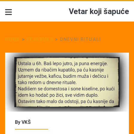
Vetar koji šapuće
HOME
>
FEJSBUKS
>
DNEVNI RITUALI
By
VKŠ