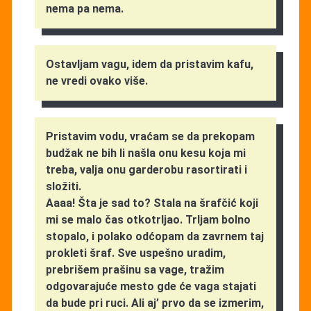
nema pa nema.
Ostavljam vagu, idem da pristavim kafu,
ne vredi ovako više.
Pristavim vodu, vraćam se da prekopam
budžak ne bih li našla onu kesu koja mi
treba, valja onu garderobu rasortirati i
složiti.
Aaaa! Šta je sad to? Stala na šrafčić koji
mi se malo čas otkotrljao. Trljam bolno
stopalo, i polako odćopam da zavrnem taj
prokleti šraf. Sve uspešno uradim,
prebrišem prašinu sa vage, tražim
odgovarajuće mesto gde će vaga stajati
da bude pri ruci. Ali aj’ prvo da se izmerim,