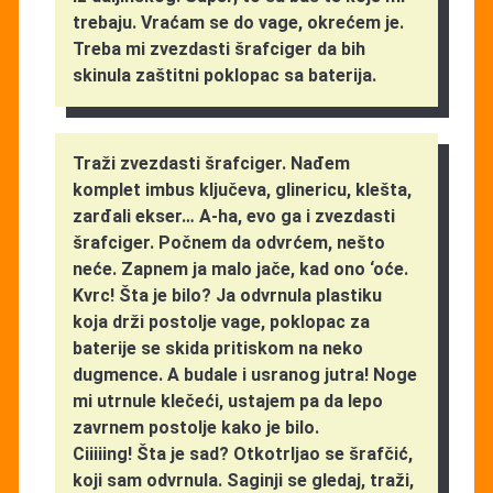
trebaju. Vraćam se do vage, okrećem je.
Treba mi zvezdasti šrafciger da bih
skinula zaštitni poklopac sa baterija.
Traži zvezdasti šrafciger. Nađem
komplet imbus ključeva, glinericu, klešta,
zarđali ekser… A-ha, evo ga i zvezdasti
šrafciger. Počnem da odvrćem, nešto
neće. Zapnem ja malo jače, kad ono ‘oće.
Kvrc! Šta je bilo? Ja odvrnula plastiku
koja drži postolje vage, poklopac za
baterije se skida pritiskom na neko
dugmence. A budale i usranog jutra! Noge
mi utrnule klečeći, ustajem pa da lepo
zavrnem postolje kako je bilo.
Ciiiiing! Šta je sad? Otkotrljao se šrafčić,
koji sam odvrnula. Saginji se gledaj, traži,