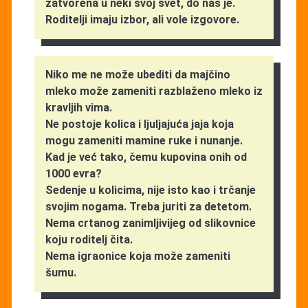
zatvorena u neki svoj svet, do nas je.
Roditelji imaju izbor, ali vole izgovore.
Niko me ne može ubediti da majčino
mleko može zameniti razblaženo mleko iz
kravljih vima.
Ne postoje kolica i ljuljajuća jaja koja
mogu zameniti mamine ruke i nunanje.
Kad je već tako, čemu kupovina onih od
1000 evra?
Sedenje u kolicima, nije isto kao i trčanje
svojim nogama. Treba juriti za detetom.
Nema crtanog zanimljivijeg od slikovnice
koju roditelj čita.
Nema igraonice koja može zameniti
šumu.