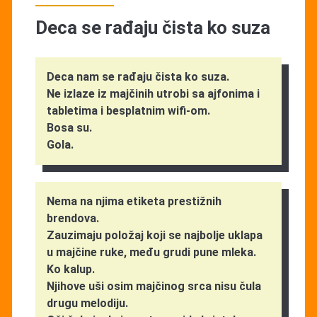
Deca se rađaju čista ko suza
Deca nam se rađaju čista ko suza.
Ne izlaze iz majčinih utrobi sa ajfonima i
tabletima i besplatnim wifi-om.
Bosa su.
Gola.
Nema na njima etiketa prestižnih
brendova.
Zauzimaju položaj koji se najbolje uklapa
u majčine ruke, među grudi pune mleka.
Ko kalup.
Njihove uši osim majčinog srca nisu čula
drugu melodiju.