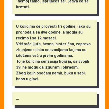
“nemoj tamo, isprljaćeš se”, jedva će se
kretati.
U kolicima će provesti tri godine, iako su
prohodala sa dve godine, a mogla su
recimo i sa 12 meseci.
Vrištaće ljuta, besna, histerična, zapravo
zbunjena silnim senzacijama kojima su
izložena već u prvim godinama.
To je količina senzacija koju ja, sa svojih
39, ne mogu da izguram i obradim.
Zbog kojih osećam nemir, buku u sebi,
haos u glavi.
…