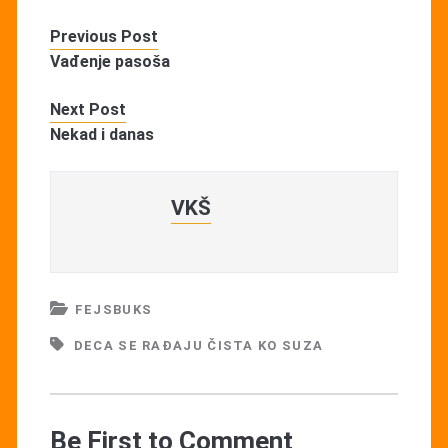
Previous Post
Vađenje pasoša
Next Post
Nekad i danas
VKŠ
FEJSBUKS
DECA SE RAĐAJU ČISTA KO SUZA
Be First to Comment