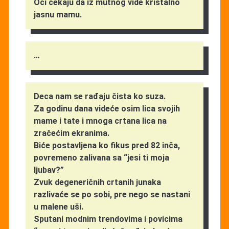
Oči čekaju da iz mutnog vide kristalno
jasnu mamu.
…
Deca nam se rađaju čista ko suza.
Za godinu dana videće osim lica svojih
mame i tate i mnoga crtana lica na
zračećim ekranima.
Biće postavljena ko fikus pred 82 inča,
povremeno zalivana sa “jesi ti moja
ljubav?”
Zvuk degeneričnih crtanih junaka
razlivaće se po sobi, pre nego se nastani
u malene uši.
Sputani modnim trendovima i povicima