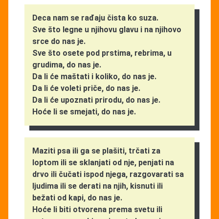
Deca nam se rađaju čista ko suza.
Sve što legne u njihovu glavu i na njihovo
srce do nas je.
Sve što osete pod prstima, rebrima, u
grudima, do nas je.
Da li će maštati i koliko, do nas je.
Da li će voleti priče, do nas je.
Da li će upoznati prirodu, do nas je.
Hoće li se smejati, do nas je.
Maziti psa ili ga se plašiti, trčati za
loptom ili se sklanjati od nje, penjati na
drvo ili čučati ispod njega, razgovarati sa
ljudima ili se derati na njih, kisnuti ili
bežati od kapi, do nas je.
Hoće li biti otvorena prema svetu ili