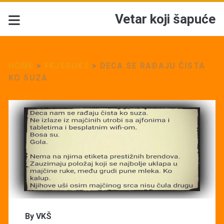
Vetar koji šapuće
HOME
>
FEJSBUKS
>
DECA SE RAĐAJU ČISTA
KO SUZA
By
VKŠ