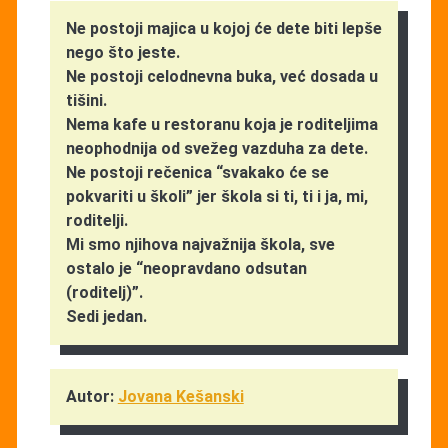
Ne postoji majica u kojoj će dete biti lepše
nego što jeste.
Ne postoji celodnevna buka, već dosada u
tišini.
Nema kafe u restoranu koja je roditeljima
neophodnija od svežeg vazduha za dete.
Ne postoji rečenica “svakako će se
pokvariti u školi” jer škola si ti, ti i ja, mi,
roditelji.
Mi smo njihova najvažnija škola, sve
ostalo je “neopravdano odsutan
(roditelj)”.
Sedi jedan.
Autor:
Jovana Kešanski