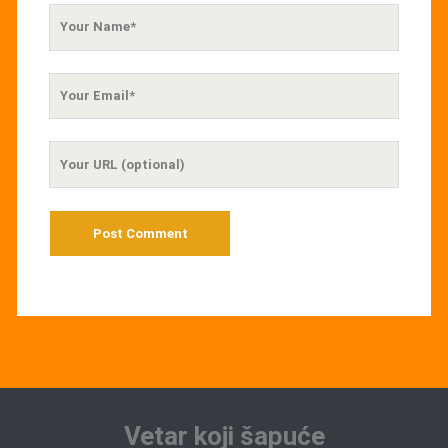
Your
Name
Your
Email
Your
Website
URL
Vetar koji šapuće