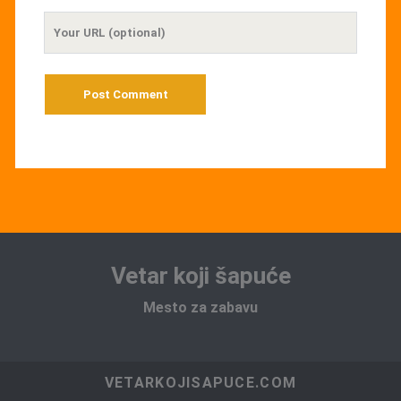
Your
Website
URL
Vetar koji šapuće
Mesto za zabavu
VETARKOJISAPUCE.COM