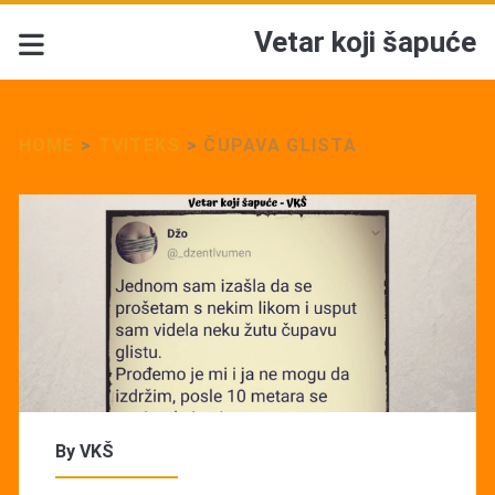
Vetar koji šapuće
HOME
>
TVITEKS
>
ČUPAVA GLISTA
By
VKŠ