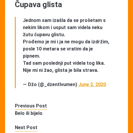
Čupava glista
Jednom sam izašla da se prošetam s
nekim likom i usput sam videla neku
žutu čupavu glistu.
Prođemo je mi i ja ne mogu da izdržim,
posle 10 metara se vratim da je
pipnem.
Tad sam poslednji put videla tog lika.
Nije mi ni žao, glista je bila strava.
— Džo (@_dzentlvumen)
June 2, 2020
Previous Post
Belo ili bijelo
Next Post