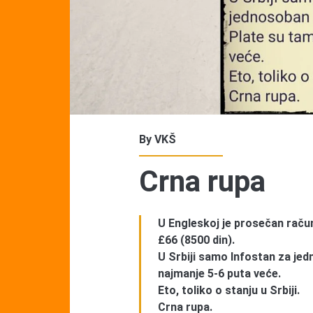
By
VKŠ
Crna rupa
U Engleskoj je prosečan račun
£66 (8500 din).
U Srbiji samo Infostan za jed
najmanje 5-6 puta veće.
Eto, toliko o stanju u Srbiji.
Crna rupa.