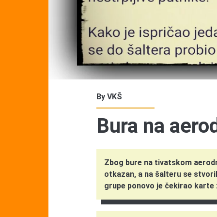
By
VKŠ
Bura na aero
Zbog bure na tivatskom aerodr
otkazan, a na šalteru se stvori
grupe ponovo je čekirao karte z