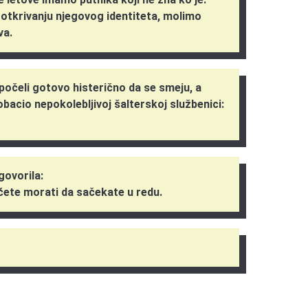
otkrivanju njegovog identiteta, molimo
va.
u počeli gotovo histerično da se smeju, a
bacio nepokolebljivoj šalterskoj službenici:
govorila:
 ćete morati da sačekate u redu.