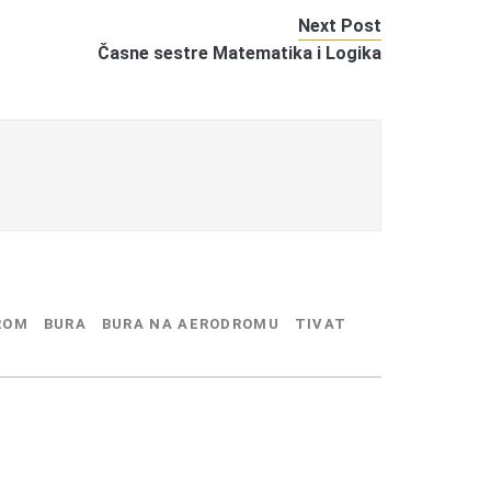
Next Post
Časne sestre Matematika i Logika
ROM
BURA
BURA NA AERODROMU
TIVAT