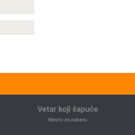
Vetar koji šapuće
Mesto za zabavu