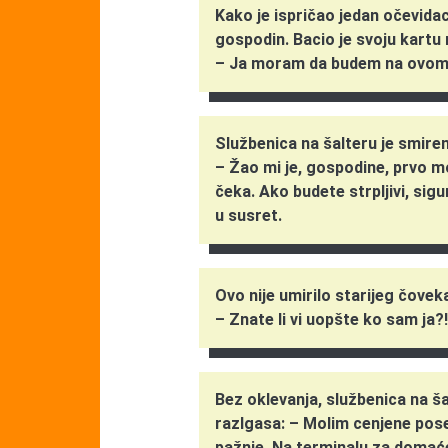
Kako je ispričao jedan očevidac
gospodin. Bacio je svoju kartu n
– Ja moram da budem na ovom le
Službenica na šalteru je smire
– Žao mi je, gospodine, prvo m
čeka. Ako budete strpljivi, si
u susret.
Ovo nije umirilo starijeg čovek
– Znate li vi uopšte ko sam ja?
Bez oklevanja, službenica na ša
razlgasa: – Molim cenjene po
pažnje. Na terminalu za domaće