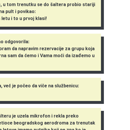
, u tom trenutku se do šaltera probio stariji
a pult i povikao:
tu i to u prvoj klasi!
no odgovorila:
oram da napravim rezervacije za grupu koja
gurna sam da ćemo i Vama moći da izađemo u
a, već je počeo da viče na službenicu:
!
lteru je uzela mikrofon i rekla preko
setioce beogradskog aerodroma za trenutak
 letove imamo putnika koji ne zna ko je.