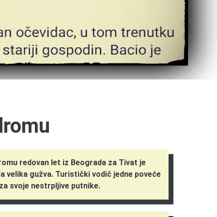
dromu
omu redovan let iz Beograda za Tivat je
la velika gužva. Turistički vodič jedne poveće
a svoje nestrpljive putnike.