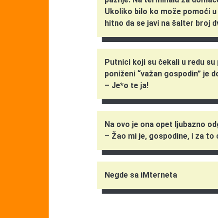
Ukoliko bilo ko može pomoći u 
hitno da se javi na šalter broj d
Putnici koji su čekali u redu s
poniženi “važan gospodin” je do
– Je*o te ja!
Na ovo je ona opet ljubazno od
– Žao mi je, gospodine, i za to
Negde sa iMterneta