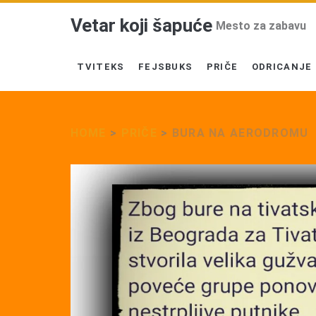
Vetar koji šapuće
Mesto za zabavu
TVITEKS
FEJSBUKS
PRIČE
ODRICANJE
HOME
>
PRIČE
>
BURA NA AERODROMU