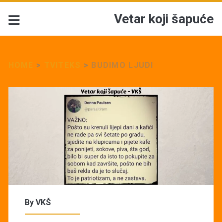
Vetar koji šapuće
HOME
>
TVITEKS
>
BUDIMO LJUDI
By
VKŠ