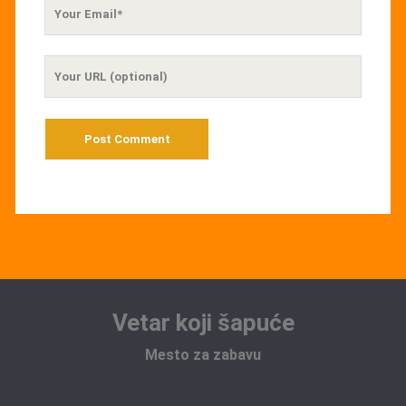
Your
Email
Your
Website
URL
Vetar koji šapuće
Mesto za zabavu