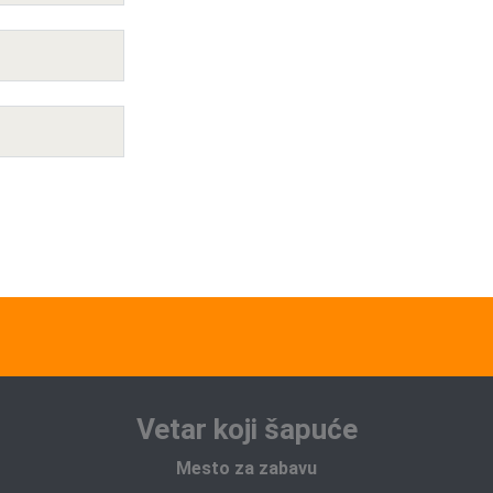
Vetar koji šapuće
Mesto za zabavu