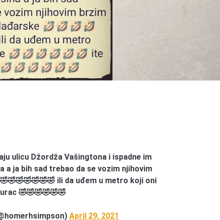
raju ulicu Džordža Vašingtona i ispadne im
a a ja bih sad trebao da se vozim njihovim
🤣🤣🤣🤣🤣🤣 ili da uđem u metro koji oni
ukurac 🤣🤣🤣🤣🤣🤣
 (@homerhsimpson)
April 29, 2021