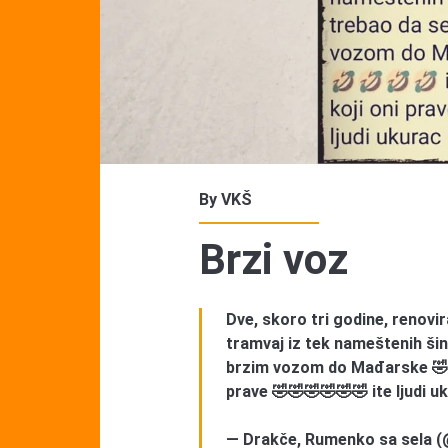
By
VKŠ
Brzi voz
Dve, skoro tri godine, renovi
tramvaj iz tek nameštenih šin
brzim vozom do Mađarske 🤣🤣
prave 🤣🤣🤣🤣🤣🤣 ite ljudi 
— Drakče, Rumenko sa sela