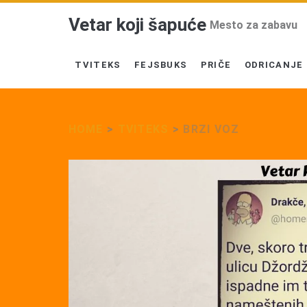
Vetar koji šapuće
Mesto za zabavu
TVITEKS
FEJSBUKS
PRIČE
ODRICANJE
HOME
>
TVITEKS
>
BRZI VOZ