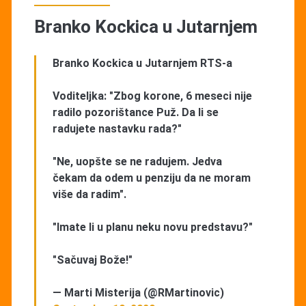
Branko Kockica u Jutarnjem
Branko Kockica u Jutarnjem RTS-a
Voditeljka: "Zbog korone, 6 meseci nije
radilo pozorištance Puž. Da li se
radujete nastavku rada?"
"Ne, uopšte se ne radujem. Jedva
čekam da odem u penziju da ne moram
više da radim".
"Imate li u planu neku novu predstavu?"
"Sačuvaj Bože!"
— Marti Misterija (@RMartinovic)