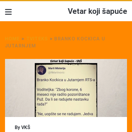
Vetar koji šapuće
HOME
>
TVITEKS
>
BRANKO KOCKICA U
JUTARNJEM
By
VKŠ