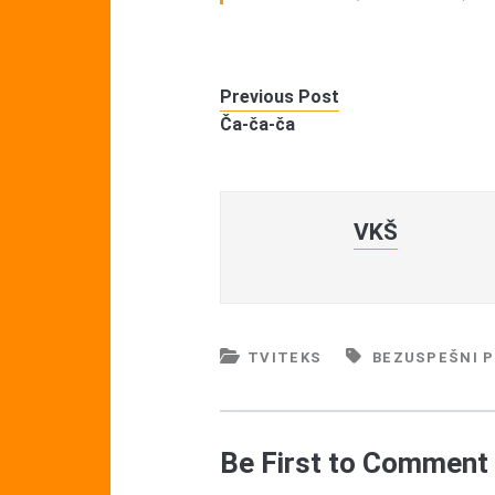
Previous Post
Ča-ča-ča
VKŠ
TVITEKS
BEZUSPEŠNI P
Be First to Comment