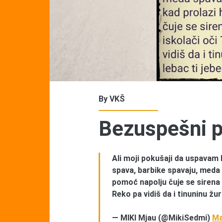
By
VKŠ
Bezuspešni p
Ali moji pokušaji da uspavam 
spava, barbike spavaju, meda 
pomoć napolju čuje se sirena 
Reko pa vidiš da i tinuninu žu
— MIKI Mjau (@MikiSedmi)
Ma