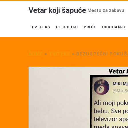
Vetar koji šapuće
Mesto za zabavu
TVITEKS
FEJSBUKS
PRIČE
ODRICANJE
HOME
>
TVITEKS
>
BEZUSPEŠNI POKUŠ