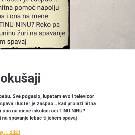
okušaji
bebu. Sve pogasio, lupetam evo i televizor
spava i luster je zaspao… kad prolazi hitna
i ona na mene iskolači oči TINU NINU?
ri na spavanje lebac ti jebem spavaj
y 1, 2021