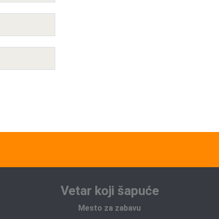
Vetar koji šapuće
Mesto za zabavu