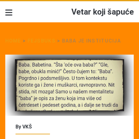
Vetar koji šapuće
HOME
>
FEJSBUKS
>
BABA JE INSTITUCIJA
By
VKŠ