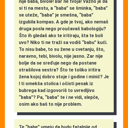
nije baba, bivole! Bar ne tvoja! Važno je da
si ti na mestu, a “baba” se šminka, “baba”
se uteže, “baba” je smešna, “baba”
izgubila kompas. A gde je tvoj, ako nemaš
druga posla nego proučavaš babologiju?
Što ih gledaš ako te iritiraju, šta te boli
uvo? Niko ti ne traži sa vodiš “babu” kući.
To nisu babe, to su žene u cvetanju, što,
naravno, tebi, bivolu, nije jasno. Zar nije
bolje da se sređuje nego da postane
strašilova sestra? Što te toliko iritira
žena kojoj dobro stoje i godine i minić? Je
l ti omekša stolica i očisti pesak iz
bubrega kad izgovoriš to uvredljivo
“baba”? Pa, “baba” te i ne vidi, slepče,
osim ako baš to nije problem.
Te “babe” umeju da budu fatalnije od