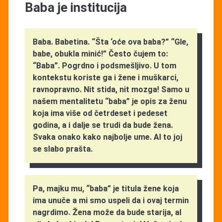
Baba je institucija
Baba. Babetina. “Šta ‘oće ova baba?” “Gle,
babe, obukla minić!” Često čujem to:
“Baba”. Pogrdno i podsmešljivo. U tom
kontekstu koriste ga i žene i muškarci,
ravnopravno. Nit stida, nit mozga! Samo u
našem mentalitetu “baba” je opis za ženu
koja ima više od četrdeset i pedeset
godina, a i dalje se trudi da bude žena.
Svaka onako kako najbolje ume. Al to joj
se slabo prašta.
Pa, majku mu, “baba” je titula žene koja
ima unuče a mi smo uspeli da i ovaj termin
nagrdimo. Žena može da bude starija, al