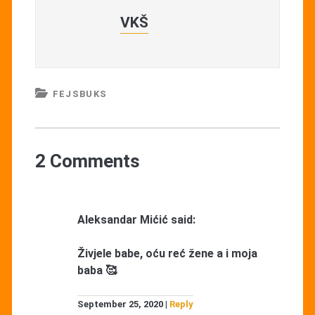
VKŠ
FEJSBUKS
2 Comments
Aleksandar Mićić
said:
Živjele babe, oću reć žene a i moja
baba 🥰
September 25, 2020
Reply