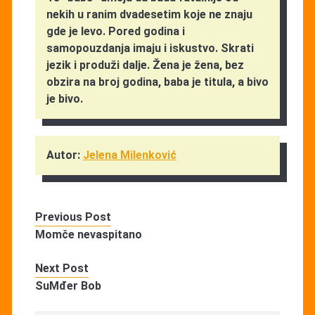
nekih u ranim dvadesetim koje ne znaju
gde je levo. Pored godina i
samopouzdanja imaju i iskustvo. Skrati
jezik i produži dalje. Žena je žena, bez
obzira na broj godina, baba je titula, a bivo
je bivo.
Autor:
Jelena Milenković
Previous Post
Momče nevaspitano
Next Post
SuMđer Bob