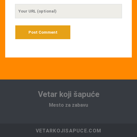
Your
Website
URL
Vetar koji šapuće
Mesto za zabavu
VETARKOJISAPUCE.COM