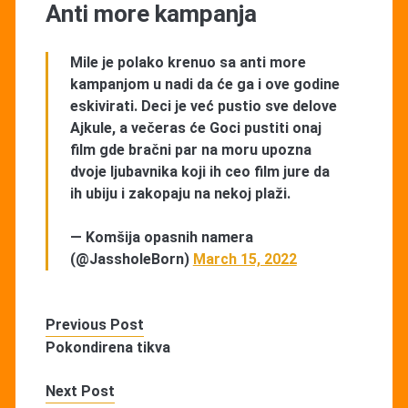
Anti more kampanja
Mile je polako krenuo sa anti more
kampanjom u nadi da će ga i ove godine
eskivirati. Deci je već pustio sve delove
Ajkule, a večeras će Goci pustiti onaj
film gde bračni par na moru upozna
dvoje ljubavnika koji ih ceo film jure da
ih ubiju i zakopaju na nekoj plaži.
— Komšija opasnih namera
(@JassholeBorn)
March 15, 2022
Previous Post
Pokondirena tikva
Next Post