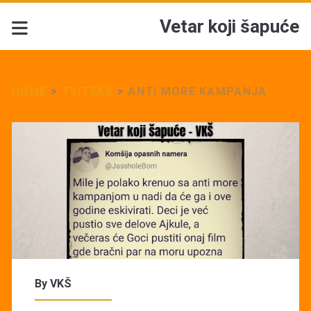
Vetar koji šapuće
HOME
>
TVITEKS
>
ANTI MORE KAMPANJA
By
VKŠ