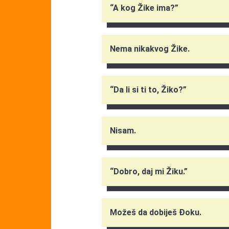
“A kog Žike ima?”
Nema nikakvog Žike.
“Da li si ti to, Žiko?”
Nisam.
“Dobro, daj mi Žiku.”
Možeš da dobiješ Đoku.