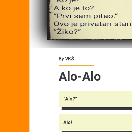
By
VKŠ
Alo-Alo
“Alo?”
Alo!