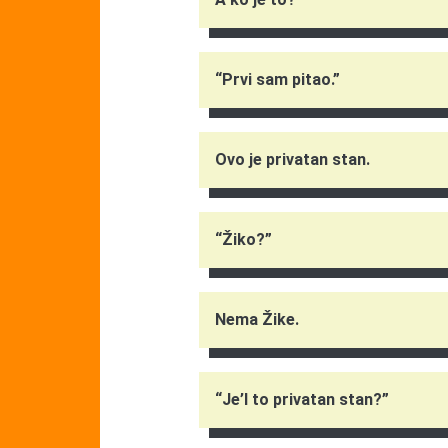
“Prvi sam pitao.”
Ovo je privatan stan.
“Žiko?”
Nema Žike.
“Je’l to privatan stan?”