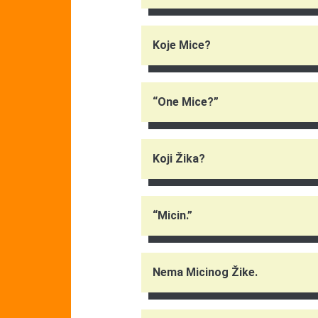
Koje Mice?
“One Mice?”
Koji Žika?
“Micin.”
Nema Micinog Žike.