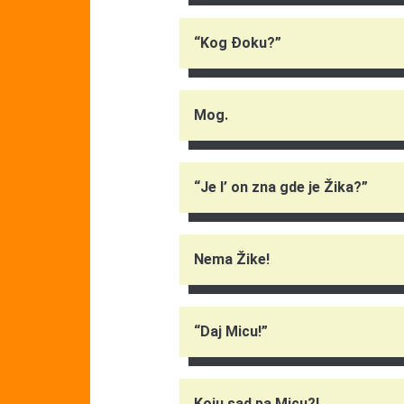
“Kog Đoku?”
Mog.
“Je l’ on zna gde je Žika?”
Nema Žike!
“Daj Micu!”
Koju sad pa Micu?!