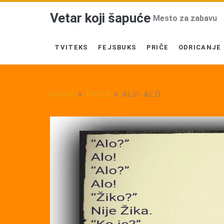
Vetar koji šapuće
Mesto za zabavu
TVITEKS
FEJSBUKS
PRIČE
ODRICANJE
HOME
>
PRIČE
>
ALO-ALO