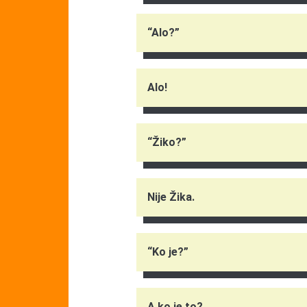
“Alo?”
Alo!
“Žiko?”
Nije Žika.
“Ko je?”
A ko je to?