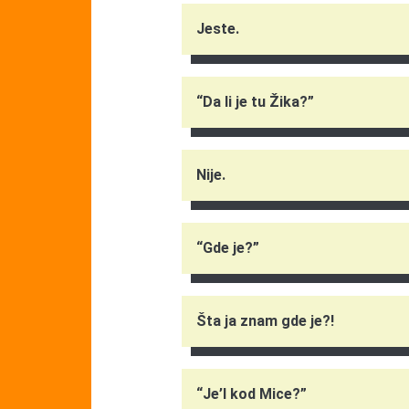
Jeste.
“Da li je tu Žika?”
Nije.
“Gde je?”
Šta ja znam gde je?!
“Je’l kod Mice?”