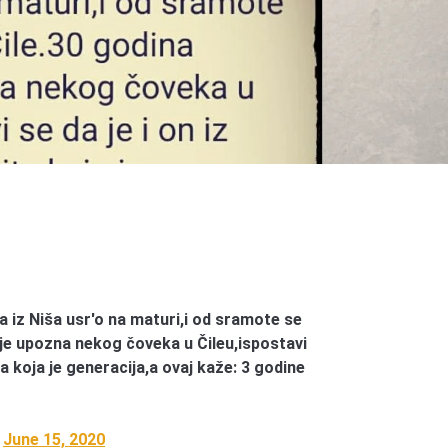
a iz Niša usr'o na maturi,i od sramote se
ije upozna nekog čoveka u Čileu,ispostavi
ta koja je generacija,a ovaj kaže: 3 godine
)
June 15, 2020