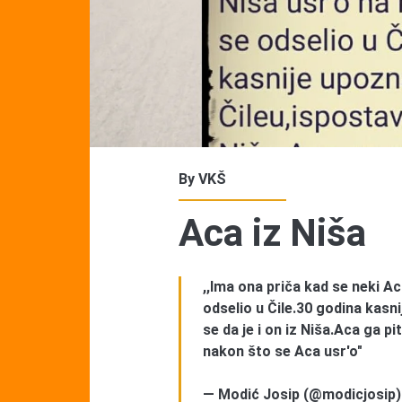
By
VKŠ
Aca iz Niša
,,Ima ona priča kad se neki Ac
odselio u Čile.30 godina kasn
se da je i on iz Niša.Aca ga pi
nakon što se Aca usr'o"
— Modić Josip (@modicjosip