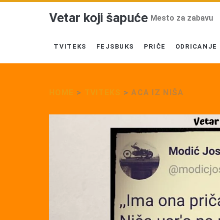
Vetar koji šapuće
Mesto za zabavu
TVITEKS
FEJSBUKS
PRIČE
ODRICANJE
HOME
>
TVITEKS
>
ACA IZ NIŠA