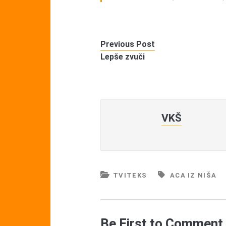
Previous Post
Lepše zvuči
VKŠ
TVITEKS
ACA IZ NIŠA
Be First to Comment