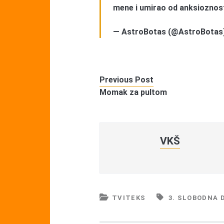
mene i umirao od anksioznosti
— AstroBotas (@AstroBotas
Previous Post
Momak za pultom
VKŠ
TVITEKS
3. SLOBODNA 