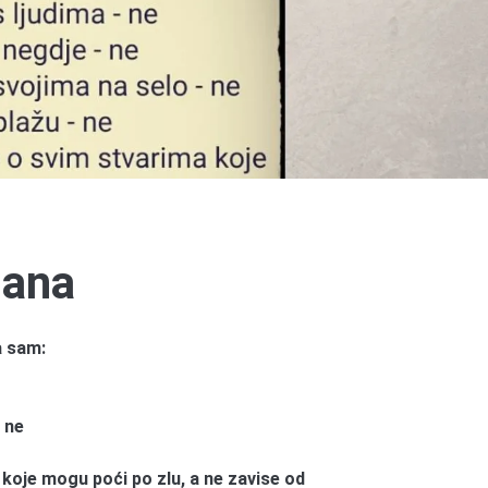
dana
a sam:
 ne
 koje mogu poći po zlu, a ne zavise od