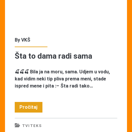
By
VKŠ
Šta to dama radi sama
🍒🍒🍒 Bila ja na moru, sama. Udjem u vodu,
kad vidim neki tip pliva prema meni, stade
ispred mene i pita :– Šta radi tako…
Šta
Pročitaj
to
TVITEKS
dama