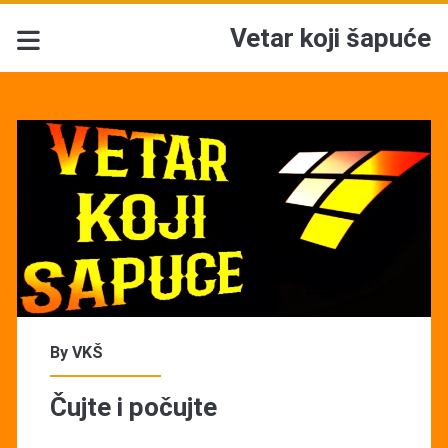
Vetar koji šapuće
Vetar
koji
šapuće
Posts
By
VKŠ
Čujte i počujte