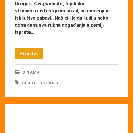
Drugari Ovaj website, fejsbuks
stranica i instantgram profil, su namenjeni
isključivo zabavi. Naš cilj je da ljudi u neko
doba dana sva ružna događanja u zemlji
isprate…
Čujte
Pročitaj
i
O NAMA
počujte
ČUJTE I POČUJTE